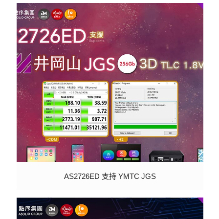
AS2726ED 支持 YMTC JGS