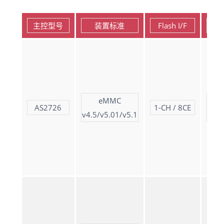
主控型号
装置标准
Flash I/F
eMMC
AS2726
1-CH / 8CE
v4.5/v5.01/v5.1
(90