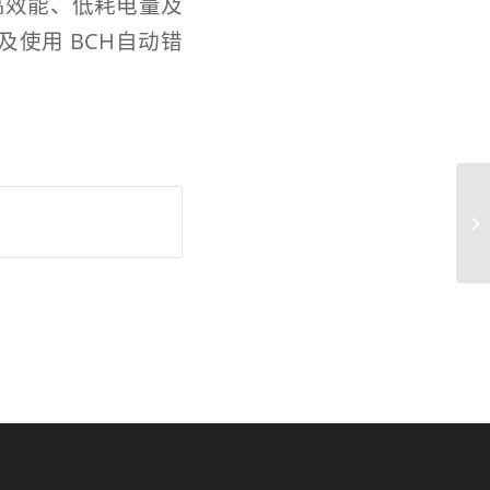
色为高效能、低耗电量及
介面及使用 BCH自动错
正