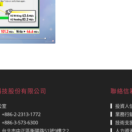
科技股份有限公司
聯絡信
公室
▎
投資人
：
+886-2-2313-1772
▎
業務行
：
+886-3-573-6300
▎
技術支
：台北市中正區衡陽路51號9樓之2
▎
人力資