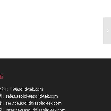
箱
信箱：
ir@asolid-tek.com
銷：
sales.asolid@asolid-tek.com
援：
service.asolid@asolid-tek.com
源：
interview.asolid@asolid-tek.com