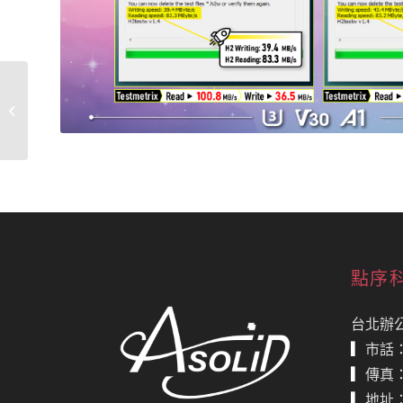
AS2705ENLT 支援
KIOXIA / WD 3D NAND
BiCS4 & BiCS5
點序
台北辦
▎
市話
▎
傳真
▎
地址